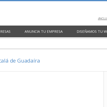
¡INCL
PRESAS
ANUNCIA TU EMPRESA
DISEÑAMOS TU 
calá de Guadaíra