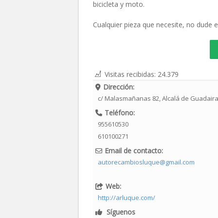
bicicleta y moto.
Cualquier pieza que necesite, no dude 
Visitas recibidas:
24.379
Dirección:
c/ Malasmañanas 82
,
Alcalá de Guadair
Teléfono:
955610530
610100271
Email de contacto:
autorecambiosluque@gmail.com
Web:
http://arluque.com/
Síguenos