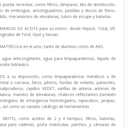
pueda necesitar, como filtros, lámparas, kits de distribución,
ts de embrague, amortiguadores, pastillas y discos de freno,
dido, mecanismos de elevalunas, tubos de escape y baterías.
RCAS DE ACEITE para su motor, desde Repsol, Total, Elf,
riginales de Ford, Opel y Nissan.
MATRÍCULA en el acto, tanto de aluminio como de ABS.
agua anticongelante, agua para limpiaparabrisas, líquido de
aceite hidráulico.
S a su disposición, como limpiaparabrisas metálicos o de
tal o carcasa, faros, pilotos, fundas de volante, parasoles,
salpicaderos, cepillos VEDET, varillas de antena, antenas de
alanca, mandos de elevalunas, chalecos reflectantes (también
, triángulos de emergencia homologados, tapacubos, jarapas,
a), así como un variado catálogo de herramientas.
MOTO, como aceites de 2 y 4 tiempos, filtros, baterías,
grasa para cadenas, porta matrículas, parches, y cámaras de