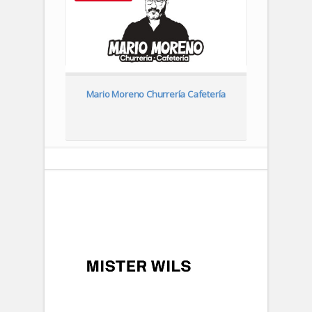
urantes
Mario Moreno Churrería Cafetería
Gua