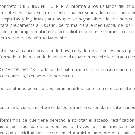
creto, CRISTINA NIETO PEREA informa a los usuarios del sitio
án obtenerse para su tratamiento cuando sean adecuados, pertinen
, explícitas y legítimas para las que se hayan obtenido, cuando s
rá previamente al usuario, de forma clara e inequívoca, de los us
tades que amparan al interesado, solicitando en ese momento el con
eberá ser marcada afirmativamente.
 serán cancelados cuando hayan dejado de ser necesarios o pertin
ormado, o bien cuando lo solicite el usuario mediante la retirada de
LOS DATOS.- La base de legitimación será el consentimiento del 
de contrato, bien verbal o por escrito.
inatarios de sus datos serán aquellos que estén directamente rel
causa de la cumplimentación de los formularios con datos falsos, ine
amos de que tiene derecho a solicitar el acceso, rectificación, s
lidad de sus datos personales a través de un mensaje de 
entando solicitud por escrito en el domicilio anteriormente ind