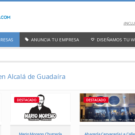
¡INCL
PRESAS
ANUNCIA TU EMPRESA
DISEÑAMOS TU 
en Alcalá de Guadaíra
DESTACADO
DESTACADO
Mario Moreno Churrería
Abacería Cervecería La Calle