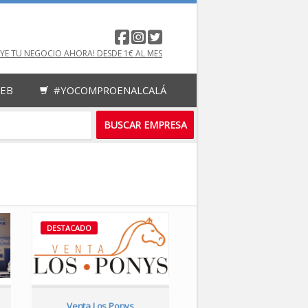
UYE TU NEGOCIO AHORA! DESDE 1€ AL MES
WEB
#YOCOMPROENALCALÁ
DESTACADO
DESTACADO
Venta Los Ponys
Simon's Food Restaurant