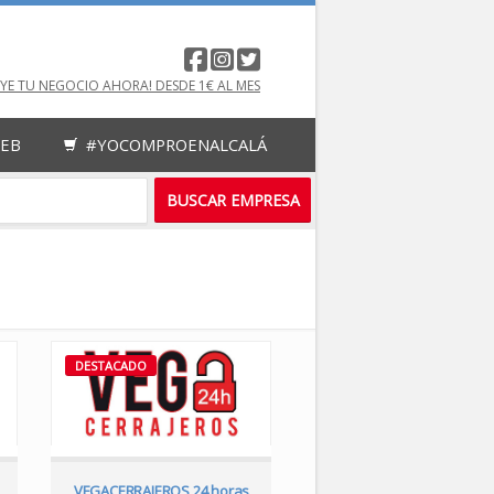
UYE TU NEGOCIO AHORA! DESDE 1€ AL MES
WEB
#YOCOMPROENALCALÁ
DESTACADO
DESTACADO
VEGACERRAJEROS 24 horas
Auto Eléctrica Ferga Alcal