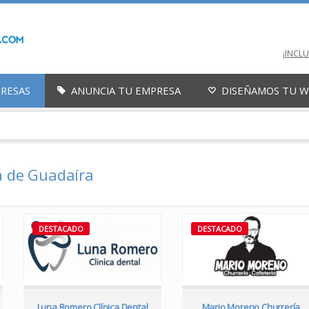
¡INCL
PRESAS
ANUNCIA TU EMPRESA
DISEÑAMOS TU 
á de Guadaíra
DESTACADO
DESTACADO
Luna Romero Clínica Dental
Mario Moreno Churrería