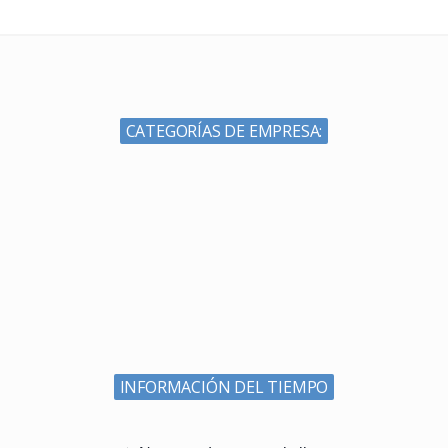
DESTACADO
Simon's Food Restaur
CATEGORÍAS DE EMPRESA:
DESTACADO
AutoRecambios Lu
DESTACADO
Venta Los Ponys
INFORMACIÓN DEL TIEMPO