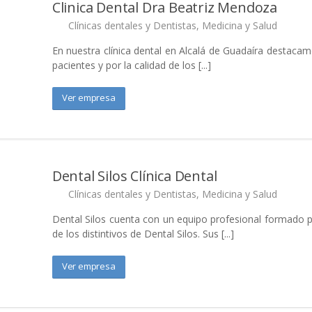
Clinica Dental Dra Beatriz Mendoza
Clínicas dentales y Dentistas
,
Medicina y Salud
En nuestra clínica dental en Alcalá de Guadaíra destaca
pacientes y por la calidad de los [...]
DESTACADO
Mesas con Encant
Ver empresa
DESTACADO
Dental Silos Clínica Dental
Luna Romero Clínica D
Clínicas dentales y Dentistas
,
Medicina y Salud
Dental Silos cuenta con un equipo profesional formado p
de los distintivos de Dental Silos. Sus [...]
DESTACADO
Ver empresa
Mario Moreno Churr
Cafetería