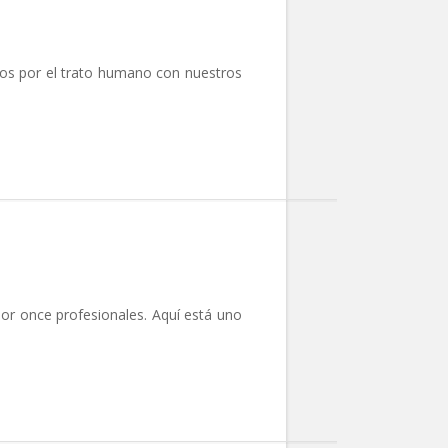
mos por el trato humano con nuestros
o
ental
or once profesionales. Aquí está uno
ería