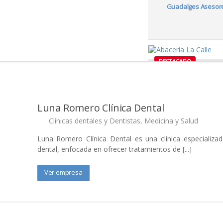
Guadalges Asesor
DESTACADO
Abacería Cervecería La
Luna Romero Clínica Dental
Clínicas dentales y Dentistas
,
Medicina y Salud
DESTACADO
Luna Romero Clínica Dental es una clínica especializad
dental, enfocada en ofrecer tratamientos de [...]
El Pollazo
Ver empresa
DESTACADO
Comunicaalcalá