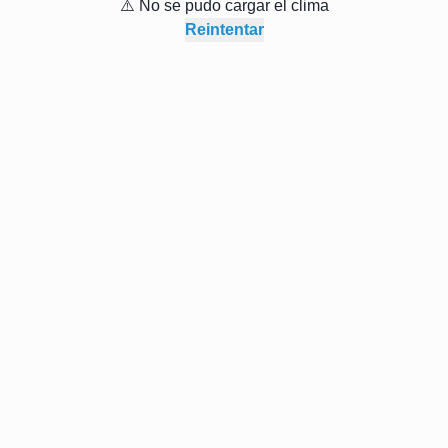
DESTACADO
Caracuel Asesore
DESTACADO
Sevilla Integral S.L
DESTACADO
Promogest - Promocio
gestiones inmobiliar