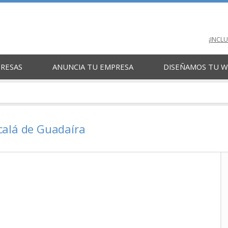
¡INCL
PRESAS
ANUNCIA TU EMPRESA
DISEÑAMOS TU 
calá de Guadaíra