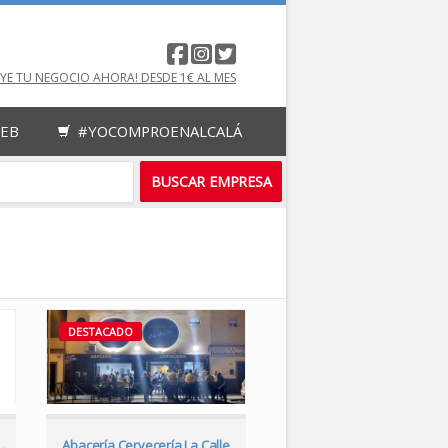
UYE TU NEGOCIO AHORA! DESDE 1€ AL MES
WEB
#YOCOMPROENALCALÁ
DESTACADO
DESTACADO
.
Abacería Cervecería La Calle
Café-Bar Me lo dijo Pére