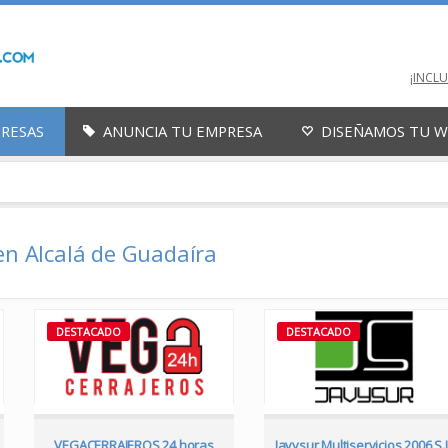
¡INCL
PRESAS
ANUNCIA TU EMPRESA
DISEÑAMOS TU 
 en Alcalá de Guadaíra
DESTACADO
DESTACADO
VEGACERRAJEROS 24 horas
Javysur Multiservicios 2006 S.L