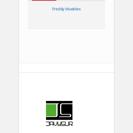
urantes
Freddy Muebles
Abacerí