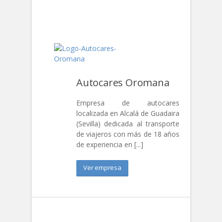
Mario Moreno Churrería Cafetería
Clinica Den
Autocares Oromana
Empresa de autocares
localizada en Alcalá de Guadaira
(Sevilla) dedicada al transporte
de viajeros con más de 18 años
de experiencia en [...]
Ver empresa