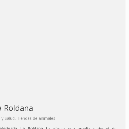
La Roldana
 y Salud
,
Tiendas de animales
Veterinaria La Roldana
te ofrece una amplia variedad de