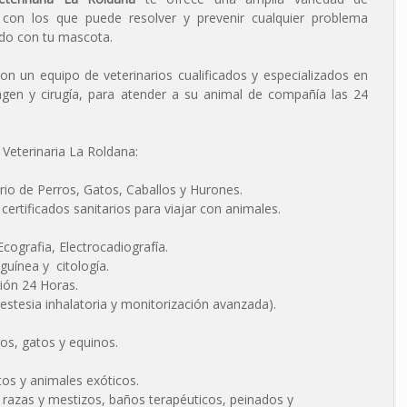
s con los que puede resolver y prevenir cualquier problema
ado con tu mascota.
con un equipo de veterinarios cualificados y especializados en
agen y cirugía, para atender a su animal de compañía las 24
 Veterinaria La Roldana:
ario de Perros, Gatos, Caballos y Hurones.
ertificados sanitarios para viajar con animales.
cografia, Electrocadiografía.
guínea y citología.
ción 24 Horas.
estesia inhalatoria y monitorización avanzada).
ros, gatos y equinos.
tos y animales exóticos.
e razas y mestizos, baños terapéuticos, peinados y