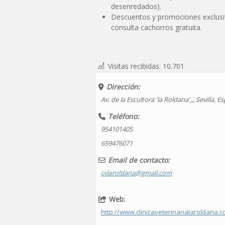
desenredados).
Descuentos y promociones exclusivo
consulta cachorros gratuita.
Visitas recibidas:
10.701
Dirección:
Av. de la Escultora 'la Roldana'
,
,
,
Sevilla
,
Es
Teléfono:
954101405
659476071
Email de contacto:
cvlaroldana@gmail.com
Web:
http://www.clinicaveterinarialaroldana.