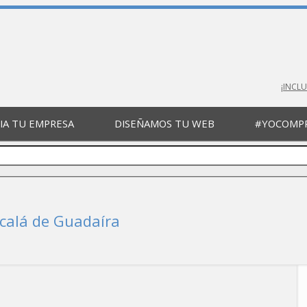
¡INCL
A TU EMPRESA
DISEÑAMOS TU WEB
#YOCOMPR
calá de Guadaíra