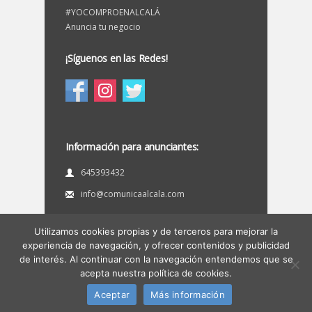
#YOCOMPROENALCALÁ
Anuncia tu negocio
¡Síguenos en las Redes!
Información para anunciantes:
645393432
info@comunicaalcala.com
Utilizamos cookies propias y de terceros para mejorar la
experiencia de navegación, y ofrecer contenidos y publicidad
©
EnAlcaládeGuadaíra.com
(Directorio de
de interés. Al continuar con la navegación entendemos que se
empresas de Alcalá de Guadaíra).
acepta nuestra política de cookies.
Diseño web:
Comunicaalcala
.
Aceptar
Más información
Aviso legal
Privacidad
Política de cookies