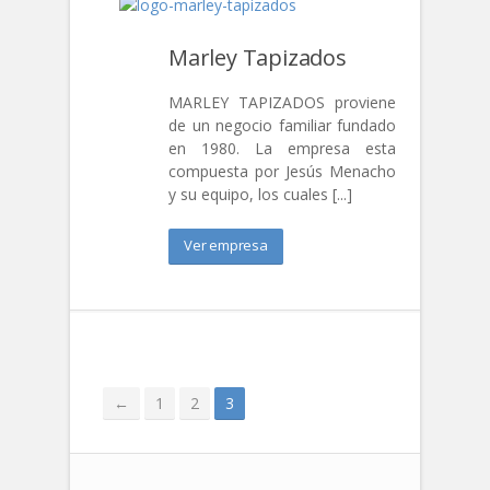
DESTACADO
Marley Tapizados
Mario More
MARLEY TAPIZADOS proviene
de un negocio familiar fundado
en 1980. La empresa esta
compuesta por Jesús Menacho
DESTACADO
y su equipo, los cuales [...]
F
Ver empresa
DESTACADO
Luna Ro
←
1
2
3
DESTACADO