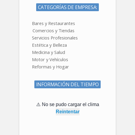
CATEGORÍAS DE EMPRESA:
Bares y Restaurantes
Comercios y Tiendas
Servicios Profesionales
DESTACADO
Estética y Belleza
Auto
Medicina y Salud
Motor y Vehículos
Reformas y Hogar
DESTACADO
INFORMACIÓN DEL TIEMPO
Auto El
DESTACADO
V