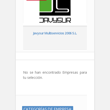
lá
Javysur Multiservicios 2006 S.L.
Car
No se han encontrado Empresas para
tu selección.
CATEGORÍAS DE EMPRESA: